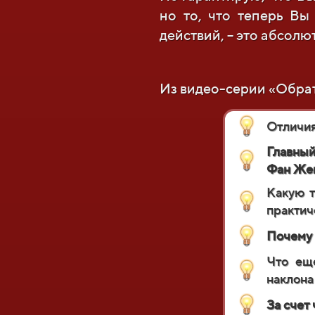
но то, что теперь В
действий, – это абсолю
Из видео-серии «Обрат
Отличия
Главный
Фан Жен
Какую т
практич
Почему 
Что ещ
наклона
За счет