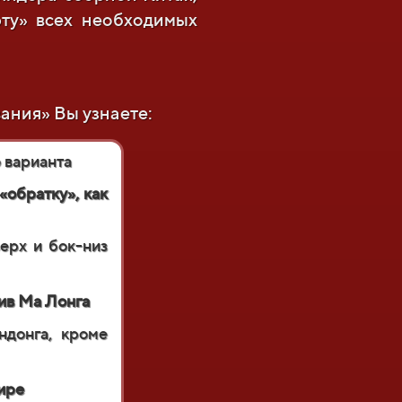
ту» всех необходимых
ания» Вы узнаете:
 варианта
«обратку», как
ерх и бок-низ
ив Ма Лонга
донга, кроме
ире