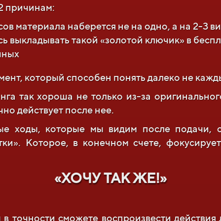
 2 причинам:
в материала наберется не на одно, а на 2-3 в
сь выкладывать такой «золотой ключик» в беспл
чных
мент, который способен понять далеко не кажд
га так хороша не только из-за оригинальног
чно действует после нее.
ные ходы, которые мы видим после подачи, 
тки». Которое, в конечном счете, фокусирует
«ХОЧУ ТАК ЖЕ!»
 в точности сможете воспроизвести действия