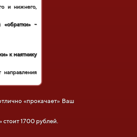
го и нижнего,
й «обратки» -
и» к маятнику
 направления
отлично «прокачает» Ваш
 стоит 1700 рублей.