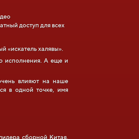
идео
атный доступ для всех
ый «искатель халявы».
о исполнения. А еще и
очень влияют на наше
ся в одной точке, имя
 лидера сборной Китая,