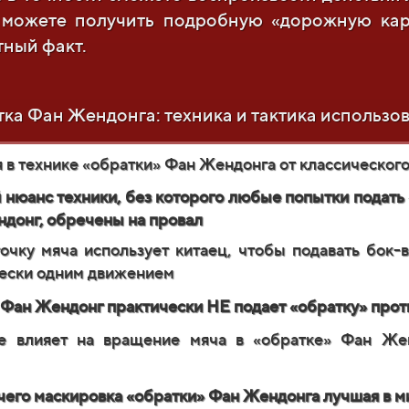
ы можете получить подробную «дорожную кар
тный факт.
ка Фан Жендонга: техника и тактика использов
 в технике «обратки» Фан Жендонга от классического
 нюанс техники, без которого любые попытки подать 
донг, обречены на провал
очку мяча использует китаец, чтобы подавать бок-в
ески одним движением
Фан Жендонг практически НЕ подает «обратку» прот
е влияет на вращение мяча в «обратке» Фан Жен
 чего маскировка «обратки» Фан Жендонга лучшая в м