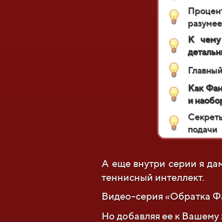
Процент
разумее
К чему
детальн
Главный
Как Фан
и наобор
Секрет
подачи
А еще внутри серии я д
теннисный интеллект.
Видео-серия «Обратка Фа
Но добавляя ее к Вашему 