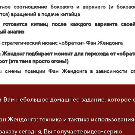
ное соотношение бокового и верхнего (и боково
тся) вращений в подаче китайца
 готовится китаец после каждого варианта свое
ый анализ
 стратегический нюанс «обратки» Фан Жендонга
 Жендонг подбирает момент для перехода от «обратк
от (эта тема просто огонь!)
ы смены позиции Фан Жендонга в зависимости от
ам Вам небольшое домашнее задание, которое 
н Жендонга: техника и тактика использования»
заказу сегодня,
Вы получаете
видео-серию